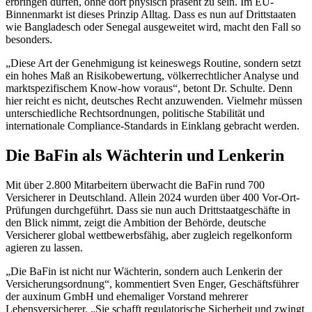
erbringen dürfen, ohne dort physisch präsent zu sein. Im EU-
Binnenmarkt ist dieses Prinzip Alltag. Dass es nun auf Drittstaaten
wie Bangladesch oder Senegal ausgeweitet wird, macht den Fall so
besonders.
„Diese Art der Genehmigung ist keineswegs Routine, sondern setzt
ein hohes Maß an Risikobewertung, völkerrechtlicher Analyse und
marktspezifischem Know-how voraus“, betont Dr. Schulte. Denn
hier reicht es nicht, deutsches Recht anzuwenden. Vielmehr müssen
unterschiedliche Rechtsordnungen, politische Stabilität und
internationale Compliance-Standards in Einklang gebracht werden.
Die BaFin als Wächterin und Lenkerin
Mit über 2.800 Mitarbeitern überwacht die BaFin rund 700
Versicherer in Deutschland. Allein 2024 wurden über 400 Vor-Ort-
Prüfungen durchgeführt. Dass sie nun auch Drittstaatgeschäfte in
den Blick nimmt, zeigt die Ambition der Behörde, deutsche
Versicherer global wettbewerbsfähig, aber zugleich regelkonform
agieren zu lassen.
„Die BaFin ist nicht nur Wächterin, sondern auch Lenkerin der
Versicherungsordnung“, kommentiert Sven Enger, Geschäftsführer
der auxinum GmbH und ehemaliger Vorstand mehrerer
Lebensversicherer. „Sie schafft regulatorische Sicherheit und zwingt