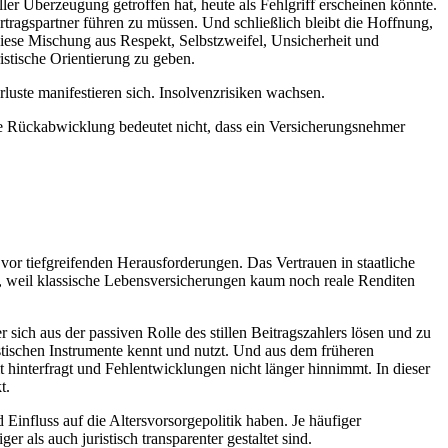
ler Überzeugung getroffen hat, heute als Fehlgriff erscheinen könnte.
rtragspartner führen zu müssen. Und schließlich bleibt die Hoffnung,
 diese Mischung aus Respekt, Selbstzweifel, Unsicherheit und
istische Orientierung zu geben.
rluste manifestieren sich. Insolvenzrisiken wachsen.
ie Rückabwicklung bedeutet nicht, dass ein Versicherungsnehmer
vor tiefgreifenden Herausforderungen. Das Vertrauen in staatliche
ik, weil klassische Lebensversicherungen kaum noch reale Renditen
sich aus der passiven Rolle des stillen Beitragszahlers lösen und zu
istischen Instrumente kennt und nutzt. Und aus dem früheren
it hinterfragt und Fehlentwicklungen nicht länger hinnimmt. In dieser
t.
influss auf die Altersvorsorgepolitik haben. Je häufiger
als auch juristisch transparenter gestaltet sind.