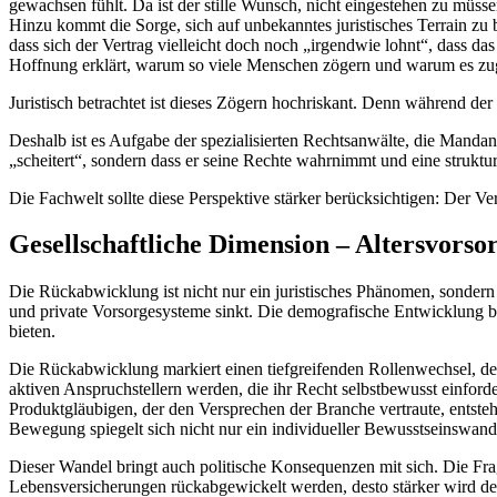
gewachsen fühlt. Da ist der stille Wunsch, nicht eingestehen zu müsse
Hinzu kommt die Sorge, sich auf unbekanntes juristisches Terrain zu 
dass sich der Vertrag vielleicht doch noch „irgendwie lohnt“, dass d
Hoffnung erklärt, warum so viele Menschen zögern und warum es zugleic
Juristisch betrachtet ist dieses Zögern hochriskant. Denn während der 
Deshalb ist es Aufgabe der spezialisierten Rechtsanwälte, die Manda
„scheitert“, sondern dass er seine Rechte wahrnimmt und eine strukture
Die Fachwelt sollte diese Perspektive stärker berücksichtigen: Der Ve
Gesellschaftliche Dimension – Altersvors
Die Rückabwicklung ist nicht nur ein juristisches Phänomen, sondern 
und private Vorsorgesysteme sinkt. Die demografische Entwicklung bel
bieten.
Die Rückabwicklung markiert einen tiefgreifenden Rollenwechsel, der w
aktiven Anspruchstellern werden, die ihr Recht selbstbewusst einford
Produktgläubigen, der den Versprechen der Branche vertraute, entsteht
Bewegung spiegelt sich nicht nur ein individueller Bewusstseinswand
Dieser Wandel bringt auch politische Konsequenzen mit sich. Die Fra
Lebensversicherungen rückabgewickelt werden, desto stärker wird der 