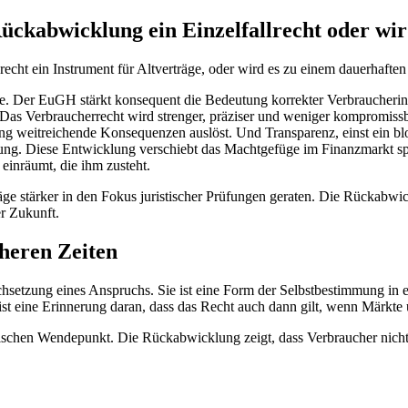
Rückabwicklung ein Einzelfallrecht oder wi
srecht ein Instrument für Altverträge, oder wird es zu einem dauerhafte
e. Der EuGH stärkt konsequent die Bedeutung korrekter Verbraucherinf
 Das Verbraucherrecht wird strenger, präziser und weniger kompromissbe
ng weitreichende Konsequenzen auslöst. Und Transparenz, einst ein blo
tung. Diese Entwicklung verschiebt das Machtgefüge im Finanzmarkt sp
einräumt, die ihm zusteht.
träge stärker in den Fokus juristischer Prüfungen geraten. Die Rückab
er Zukunft.
cheren Zeiten
hsetzung eines Anspruchs. Sie ist eine Form der Selbstbestimmung in e
e ist eine Erinnerung daran, dass das Recht auch dann gilt, wenn Märkte
schen Wendepunkt. Die Rückabwicklung zeigt, dass Verbraucher nicht sch