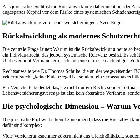
Aus juristischer Sicht ist die Rückabwicklung daher nicht nur der Ansp
angespartes Kapital vor dem Risiko eines systemischen Schadensereig
Rückabwicklung als modernes Schutzrecht 
Die zentrale Frage lautet: Warum ist die Rückabwicklung heute so bed
ein Individualrecht, das jedoch systemische Relevanz besitzt. Es schü
Und es erlaubt Verbrauchern, sich aus einem für sie nachteiligen Ver
Rechtsanwälte wie Dr. Thomas Schulte, die an der wegweisenden BGH
Widerrufsrecht „keine Kulanzregel ist, sondern ein verfassungsrechtli
Für Versicherte bedeutet das, sie nicht nur ein Recht, sondern oftmal
Lebensversicherungsvertrags ist also kein abstraktes Verfahren, son
Die psychologische Dimension – Warum V
Die juristische Fachwelt erkennt zunehmend, dass die Rückabwicklun
dafür sind komplex:
Viele Versicherungsnehmer zögern nicht aus Gleichgültigkeit, sonder