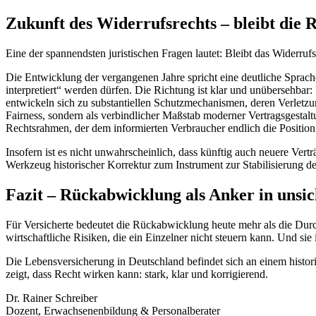
Zukunft des Widerrufsrechts – bleibt die 
Eine der spannendsten juristischen Fragen lautet: Bleibt das Widerruf
Die Entwicklung der vergangenen Jahre spricht eine deutliche Sprach
interpretiert“ werden dürfen. Die Richtung ist klar und unübersehbar:
entwickeln sich zu substantiellen Schutzmechanismen, deren Verletzu
Fairness, sondern als verbindlicher Maßstab moderner Vertragsgestal
Rechtsrahmen, der dem informierten Verbraucher endlich die Position 
Insofern ist es nicht unwahrscheinlich, dass künftig auch neuere Ver
Werkzeug historischer Korrektur zum Instrument zur Stabilisierung d
Fazit – Rückabwicklung als Anker in unsi
Für Versicherte bedeutet die Rückabwicklung heute mehr als die Durc
wirtschaftliche Risiken, die ein Einzelner nicht steuern kann. Und si
Die Lebensversicherung in Deutschland befindet sich an einem histori
zeigt, dass Recht wirken kann: stark, klar und korrigierend.
Dr. Rainer Schreiber
Dozent, Erwachsenenbildung & Personalberater