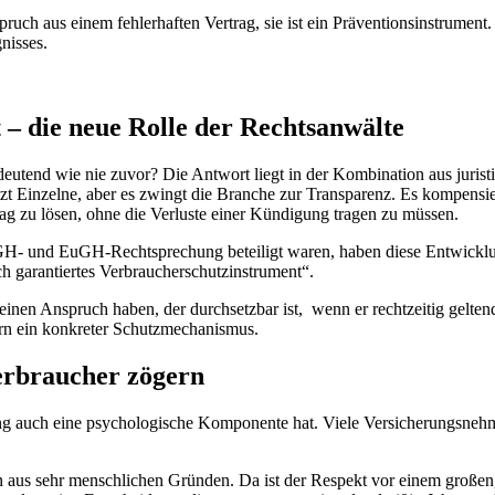
ruch aus einem fehlerhaften Vertrag, sie ist ein Präventionsinstrument.
nisses.
– die neue Rolle der Rechtsanwälte
eutend wie nie zuvor? Die Antwort liegt in der Kombination aus juristi
tzt Einzelne, aber es zwingt die Branche zur Transparenz. Es kompensier
trag zu lösen, ohne die Verluste einer Kündigung tragen zu müssen.
- und EuGH-Rechtsprechung beteiligt waren, haben diese Entwicklung 
ch garantiertes Verbraucherschutzinstrument“.
s einen Anspruch haben, der durchsetzbar ist, wenn er rechtzeitig gelten
dern ein konkreter Schutzmechanismus.
erbraucher zögern
g auch eine psychologische Komponente hat. Viele Versicherungsnehmer
n aus sehr menschlichen Gründen. Da ist der Respekt vor einem großen,