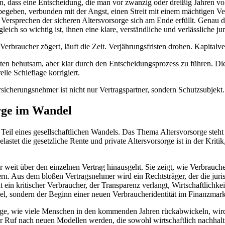
n, dass eine Entscheidung, die man vor zwanzig oder dreißig Jahren vol
begeben, verbunden mit der Angst, einen Streit mit einem mächtigen Ve
as Versprechen der sicheren Altersvorsorge sich am Ende erfüllt. Genau
h so wichtig ist, ihnen eine klare, verständliche und verlässliche jur
Verbraucher zögert, läuft die Zeit. Verjährungsfristen drohen. Kapitalve
nten behutsam, aber klar durch den Entscheidungsprozess zu führen. D
lle Schieflage korrigiert.
rsicherungsnehmer ist nicht nur Vertragspartner, sondern Schutzsubjekt.
orge im Wandel
Teil eines gesellschaftlichen Wandels. Das Thema Altersvorsorge steht 
astet die gesetzliche Rente und private Altersvorsorge ist in der Krit
eit über den einzelnen Vertrag hinausgeht. Sie zeigt, wie Verbraucher 
ern. Aus dem bloßen Vertragsnehmer wird ein Rechtsträger, der die jur
 ein kritischer Verbraucher, der Transparenz verlangt, Wirtschaftlichke
el, sondern der Beginn einer neuen Verbraucheridentität im Finanzmark
ge, wie viele Menschen in den kommenden Jahren rückabwickeln, wird E
Ruf nach neuen Modellen werden, die sowohl wirtschaftlich nachhaltiger 