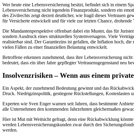
Wer heute eine Lebensversicherung besitzt, befindet sich in einem Spa
Lebensversicherung nicht irgendein Finanzprodukt, sondern ein emot
des Zivilrechts zeigt derzeit deutlicher, wie fragil dieses Vertraue
für Versicherte entwickelt und für viele zur letzten Chance, drohende
Die Mandantenperspektive offenbart dabei ein Muster, das für Juristen 
sondern Ausdruck eines strukturellen Systemversagens. Viele Verträg
realisierbar sind. Der Garantiezins ist gefallen, die Inflation hoch, d
vielen Fällen zu einer finanziellen Belastung entwickelt.
Betroffene erkennen zunehmend, dass ihre Lebensversicherung nicht da
bedeutet, dass ein über Jahre gepflegter Vertrauensgegenstand neu be
Insolvenzrisiken – Wenn aus einem private
Ein Aspekt, der zunehmend Bedeutung gewinnt und das Rückabwicklung
Druck. Niedrigzinspolitik, gestiegene Rückstellungen, Kostenlasten u
Experten wie Sven Enger warnen seit Jahren, dass bestimmte Anbieter „
alle Unternehmen den kommenden Jahrzehnten gleichermaßen gewac
Hier ist Mut mit Weitsicht gefragt, denn eine Rückabwicklung könnte u
werden Lebensversicherungskunden zwar durch den Sicherungsfonds Pr
werden.