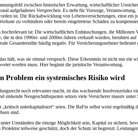
nnungsfeld zwischen historischer Erwartung, wirtschaftlicher Unsicherhei
ional aufgeladenes Versprechen. Es steht für Vorsorge, Verantwortung,
n geworden ist. Die Rückabwicklung von Lebensversicherungen, einst ein 
 Verluste zu verhindern oder bereits eingetretene Schäden zu kompensie
hochrelevant ist: Die wirtschaftlichen Enttäuschungen, die Millionen Ve
e, die in den 1990er- und 2000er-Jahren verkauft wurden, beruhten au
ie reale Gesamtrendite häufig negativ. Für Versicherungsnehmer bedeutet 
s hält, was sie einmal versprach. Diese Erkenntnis ist nicht nur ein wi
wertet werden muss. Hier beginnt die juristische Verantwortung.
n Problem ein systemisches Risiko wird
srecht noch relevanter macht, ist das wachsende Insolvenzrisiko einze
nd sinkende Neugeschäftsquoten setzen viele Versicherer massiv unter S
kritisch unterkapitalisiert“ seien. Die BaFin selbst weist regelmäßig 
hsen sind.
nter Umständen die einzige Möglichkeit sein, Kapital zu sichern, bevor
otektor teilweise geschützt, doch der Schutz ist begrenzt. Leistunge