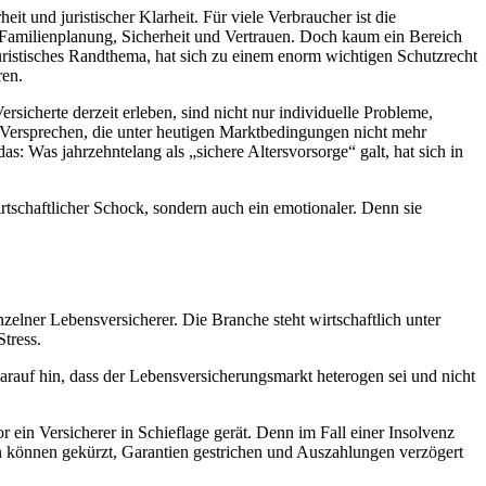
t und juristischer Klarheit. Für viele Verbraucher ist die
 Familienplanung, Sicherheit und Vertrauen. Doch kaum ein Bereich
juristisches Randthema, hat sich zu einem enorm wichtigen Schutzrecht
ren.
rsicherte derzeit erleben, sind nicht nur individuelle Probleme,
f Versprechen, die unter heutigen Marktbedingungen nicht mehr
das: Was jahrzehntelang als „sichere Altersvorsorge“ galt, hat sich in
rtschaftlicher Schock, sondern auch ein emotionaler. Denn sie
lner Lebensversicherer. Die Branche steht wirtschaftlich unter
tress.
darauf hin, dass der Lebensversicherungsmarkt heterogen sei und nicht
 ein Versicherer in Schieflage gerät. Denn im Fall einer Insolvenz
n können gekürzt, Garantien gestrichen und Auszahlungen verzögert