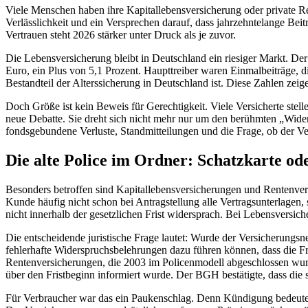
Viele Menschen haben ihre Kapitallebensversicherung oder private Re
Verlässlichkeit und ein Versprechen darauf, dass jahrzehntelange B
Vertrauen steht 2026 stärker unter Druck als je zuvor.
Die Lebensversicherung bleibt in Deutschland ein riesiger Markt. D
Euro, ein Plus von 5,1 Prozent. Haupttreiber waren Einmalbeiträge, d
Bestandteil der Alterssicherung in Deutschland ist. Diese Zahlen ze
Doch Größe ist kein Beweis für Gerechtigkeit. Viele Versicherte stel
neue Debatte. Sie dreht sich nicht mehr nur um den berühmten „Wide
fondsgebundene Verluste, Standmitteilungen und die Frage, ob der Ver
Die alte Police im Ordner: Schatzkarte od
Besonders betroffen sind Kapitallebensversicherungen und Rentenver
Kunde häufig nicht schon bei Antragstellung alle Vertragsunterlage
nicht innerhalb der gesetzlichen Frist widersprach. Bei Lebensversich
Die entscheidende juristische Frage lautet: Wurde der Versicherungs
fehlerhafte Widerspruchsbelehrungen dazu führen können, dass die F
Rentenversicherungen, die 2003 im Policenmodell abgeschlossen wurde
über den Fristbeginn informiert wurde. Der BGH bestätigte, dass die
Für Verbraucher war das ein Paukenschlag. Denn Kündigung bedeutet