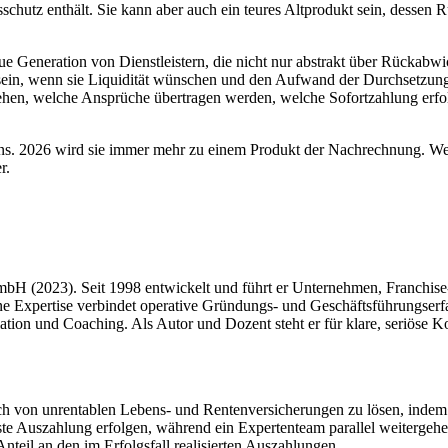
tsschutz enthält. Sie kann aber auch ein teures Altprodukt sein, dess
ue Generation von Dienstleistern, die nicht nur abstrakt über Rückabw
sein, wenn sie Liquidität wünschen und den Aufwand der Durchsetzung 
tehen, welche Ansprüche übertragen werden, welche Sofortzahlung erfol
ns. 2026 wird sie immer mehr zu einem Produkt der Nachrechnung. Wer
r.
 GmbH (2023). Seit 1998 entwickelt und führt er Unternehmen, Franchi
ne Expertise verbindet operative Gründungs- und Geschäftsführungser
ion und Coaching. Als Autor und Dozent steht er für klare, seriöse K
, sich von unrentablen Lebens- und Rentenversicherungen zu lösen, in
te Auszahlung erfolgen, während ein Expertenteam parallel weitergehen
nteil an den im Erfolgsfall realisierten Auszahlungen.