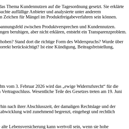
das Thema Kundennutzen auf die Tagesordnung gesetzt. Sie erklärte
hte auffällige Anbieter und analysierte unter anderem
in Zeichen für Mängel im Produktfreigabeverfahren sein können.
es Spannungsfeld zwischen Produktversprechen und Kundennutzen.
gen beruhigen, aber nicht erklären, entsteht ein Transparenzproblem.
gehoben? Stand dort die richtige Form des Widerspruchs? Wurde über
ekt berücksichtigt? Ist eine Kündigung, Beitragsfreistellung,
hts vom 3. Februar 2026 wird das „ewige Widerrufsrecht“ für die
ertragsschluss. Wesentliche Teile des Gesetzes treten am 19. Juni
rhin nach ihrer Abschlusszeit, der damaligen Rechtslage und der
kabwicklung wird zunehmend begrenzt, eingehegt und rechtlich
ne alte Lebensversicherung kann wertvoll sein, wenn sie hohe