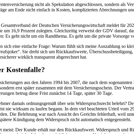
ntenversicherung nicht als Spekulation abgeschlossen, sondern als Ver
eiträge am Ende nicht einfach in Kosten, komplizierten Abrechnungen
er Gesamtverband der Deutschen Versicherungswirtschaft meldet für 20
ie um 16,9 Prozent zulegten. Gleichzeitig verweist der GDV darauf, dass
igen: Es geht nicht um ein Randthema. Es geht um die private Vorsorge
len sich eine einfache Frage: Warum fühlt sich meine Auszahlung so kle
rrufsjoker“. Sie dreht sich um Rückkaufswerte, Überschussbeteiligung
sicherer wirklich transparent abgerechnet hat.
er Kostenfalle?
sicherungen aus den Jahren 1994 bis 2007, die nach dem sogenannten 
n, sondern erst später zusammen mit dem Versicherungsschein. Der Ver
erungen betrug diese Frist zunächst 14 Tage, später 30 Tage.
nehmer damals ordnungsgemäß über sein Widerspruchsrecht belehrt? Der
rist nie wirksam zu laufen begann. In dem viel beachteten Urteil vom 
n. Die Belehrung war nach Ansicht des Gerichts fehlerhaft, weil unte
 spätere Kündigung dem Widerspruch nicht automatisch entgegensteht.
 meist: Der Kunde erhält nur den Rückkaufswert. Widerspruch und Rüc