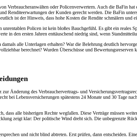
 von Verbraucheranwälten oder Policenverwertern. Auch die BaFin hat 
nd Renditeerwartungen der Kunden gerecht werden. Die BaFin untersuc
eutlich ist der Hinweis, dass hohe Kosten die Rendite schmälern und e
k an unrentablen Policen ist kein bloßes Bauchgefühl. Es gibt ein real
te in den ersten Jahren enttäuschend niedrig sind, wenn Standmitteilun
h damals alle Unterlagen erhalten? War die Belehrung deutlich hervor
ollziehbar berechnet? Wurden Überschüsse und Bewertungsreserven korr
heidungen
tz zur Änderung des Verbrauchervertrags- und Versicherungsvertragsrec
echt bei Lebensversicherungen spätestens 24 Monate und 30 Tage nach V
h, dass alle bisherigen Rechte wegfallen. Diese Verträge müssen weite
lung zeigt klar: Der politische Wind dreht sich. Die unbegrenzte Rüc
dersprechen und nicht blind abtreten. Erst prüfen, dann entscheiden. Ei