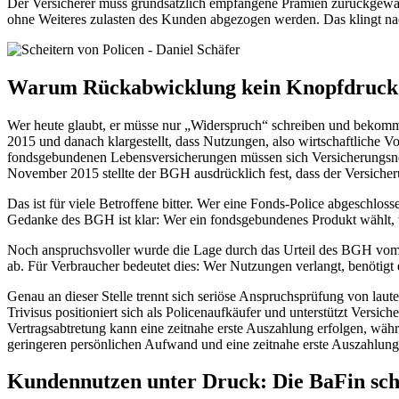
Der Versicherer muss grundsätzlich empfangene Prämien zurückgewähr
ohne Weiteres zulasten des Kunden abgezogen werden. Das klingt nach
Warum Rückabwicklung kein Knopfdruck 
Wer heute glaubt, er müsse nur „Widerspruch“ schreiben und bekomme
2015 und danach klargestellt, dass Nutzungen, also wirtschaftliche V
fondsgebundenen Lebensversicherungen müssen sich Versicherungsneh
November 2015 stellte der BGH ausdrücklich fest, dass der Versiche
Das ist für viele Betroffene bitter. Wer eine Fonds-Police abgeschloss
Gedanke des BGH ist klar: Wer ein fondsgebundenes Produkt wählt, wä
Noch anspruchsvoller wurde die Lage durch das Urteil des BGH vom 
ab. Für Verbraucher bedeutet dies: Wer Nutzungen verlangt, benötigt 
Genau an dieser Stelle trennt sich seriöse Anspruchsprüfung von lau
Trivisus positioniert sich als Policenaufkäufer und unterstützt Vers
Vertragsabtretung kann eine zeitnahe erste Auszahlung erfolgen, wäh
geringeren persönlichen Aufwand und eine zeitnahe erste Auszahlung
Kundennutzen unter Druck: Die BaFin sch