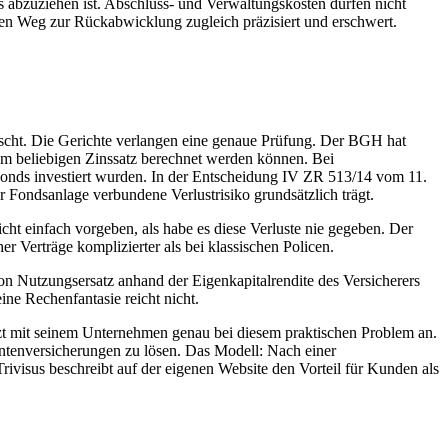
 abzuziehen ist. Abschluss- und Verwaltungskosten dürfen nicht
den Weg zur Rückabwicklung zugleich präzisiert und erschwert.
uscht. Die Gerichte verlangen eine genaue Prüfung. Der BGH hat
inem beliebigen Zinssatz berechnet werden können. Bei
onds investiert wurden. In der Entscheidung IV ZR 513/14 vom 11.
Fondsanlage verbundene Verlustrisiko grundsätzlich trägt.
icht einfach vorgeben, als habe es diese Verluste nie gegeben. Der
 Verträge komplizierter als bei klassischen Policen.
 Nutzungsersatz anhand der Eigenkapitalrendite des Versicherers
ine Rechenfantasie reicht nicht.
etzt mit seinem Unternehmen genau bei diesem praktischen Problem an.
Rentenversicherungen zu lösen. Das Modell: Nach einer
ivisus beschreibt auf der eigenen Website den Vorteil für Kunden als