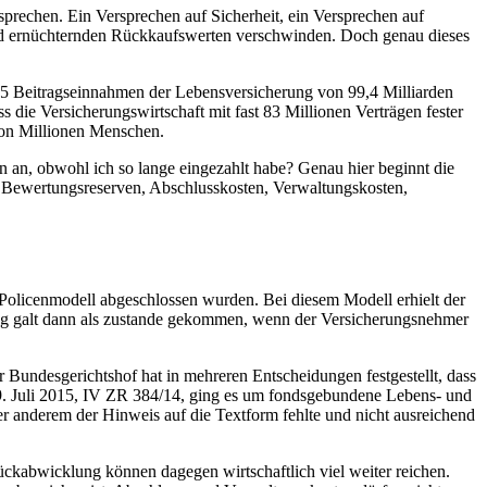
sprechen. Ein Versprechen auf Sicherheit, ein Versprechen auf
 und ernüchternden Rückkaufswerten verschwinden. Doch genau dieses
25 Beitragseinnahmen der Lebensversicherung von 99,4 Milliarden
 die Versicherungswirtschaft mit fast 83 Millionen Verträgen fester
 von Millionen Menschen.
in an, obwohl ich so lange eingezahlt habe? Genau hier beginnt die
, Bewertungsreserven, Abschlusskosten, Verwaltungskosten,
Policenmodell abgeschlossen wurden. Bei diesem Modell erhielt der
trag galt dann als zustande gekommen, wenn der Versicherungsnehmer
 Bundesgerichtshof hat in mehreren Entscheidungen festgestellt, dass
29. Juli 2015, IV ZR 384/14, ging es um fondsgebundene Lebens- und
r anderem der Hinweis auf die Textform fehlte und nicht ausreichend
kabwicklung können dagegen wirtschaftlich viel weiter reichen.