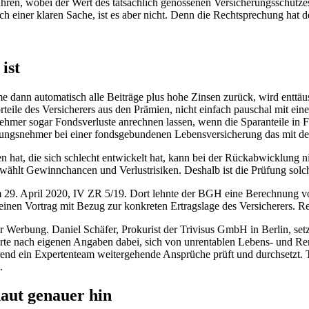
en, wobei der Wert des tatsächlich genossenen Versicherungsschutzes
 einer klaren Sache, ist es aber nicht. Denn die Rechtsprechung hat 
ist
 dann automatisch alle Beiträge plus hohe Zinsen zurück, wird enttä
orteile des Versicherers aus den Prämien, nicht einfach pauschal mit e
mer sogar Fondsverluste anrechnen lassen, wenn die Sparanteile in F
rungsnehmer bei einer fondsgebundenen Lebensversicherung das mit der 
en hat, die sich schlecht entwickelt hat, kann bei der Rückabwicklung n
hlt Gewinnchancen und Verlustrisiken. Deshalb ist die Prüfung solcher
29. April 2020, IV ZR 5/19. Dort lehnte der BGH eine Berechnung von
einen Vortrag mit Bezug zur konkreten Ertragslage des Versicherers. Re
ter Werbung. Daniel Schäfer, Prokurist der Trivisus GmbH in Berlin, s
icherte nach eigenen Angaben dabei, sich von unrentablen Lebens- und 
rend ein Expertenteam weitergehende Ansprüche prüft und durchsetzt. Tr
.
aut genauer hin