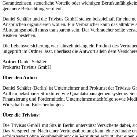
Garantiezinsen, steuerliche Vorteile oder wichtigen Berufsunfähigkei
genauere Betrachtung verdient.
Daniel Schäfer und die Trivisus GmbH stehen beispielhaft für eine ne
Ansprüchen organisieren wollen. Für Verbraucher kann das attraktiv 
Abtretungsmodell muss transparent sein. Der Verbraucher sollte vers
Risiken bestehen.
Die Lebensversicherung war jahrzehntelang ein Produkt des Vertraue
ungeprüft im Ordner lässt, überlässt die Antwort allein dem Versichere
Autor:
Daniel Schäfer
Prokurist Trivisus GmbH
Über den Autor:
Daniel Schäfer (Berlin) ist Unternehmer und Prokurist der Trivisus
Aufbau belastbarer Strukturen wie Qualitätsmanagementsysteme. Sei
Finanzierung und Fördermitteln, Unternehmensnachfolge sowie Mediat
Wirtschaft und Entscheidungen.
Über die Trivisus:
Die Trivisus GmbH mit Sitz in Berlin unterstützt Versicherte dabei
Das Versprechen: Nach einer Vertragsabtretung kann eine zeitnahe ers
erfolgsbasiert ohne Vorabgebühren; die Vergütung erfolgt über einen A