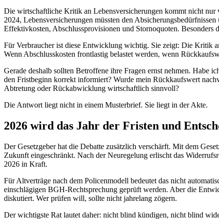
Die wirtschaftliche Kritik an Lebensversicherungen kommt nicht nur
2024, Lebensversicherungen müssten den Absicherungsbedürfnissen u
Effektivkosten, Abschlussprovisionen und Stornoquoten. Besonders d
Für Verbraucher ist diese Entwicklung wichtig. Sie zeigt: Die Kriti
Wenn Abschlusskosten frontlastig belastet werden, wenn Rückkaufswer
Gerade deshalb sollten Betroffene ihre Fragen ernst nehmen. Habe ic
den Fristbeginn korrekt informiert? Wurde mein Rückkaufswert nachv
Abtretung oder Rückabwicklung wirtschaftlich sinnvoll?
Die Antwort liegt nicht in einem Musterbrief. Sie liegt in der Akte.
2026 wird das Jahr der Fristen und Entsc
Der Gesetzgeber hat die Debatte zusätzlich verschärft. Mit dem Gese
Zukunft eingeschränkt. Nach der Neuregelung erlischt das Widerrufsr
2026 in Kraft.
Für Altverträge nach dem Policenmodell bedeutet das nicht automatisc
einschlägigen BGH-Rechtsprechung geprüft werden. Aber die Entwick
diskutiert. Wer prüfen will, sollte nicht jahrelang zögern.
Der wichtigste Rat lautet daher: nicht blind kündigen, nicht blind wi